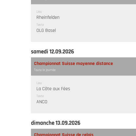
Lieu
Rheinfelden
Texte
OLG Basel
samedi 12.09.2026
Championnat Suisse moyenne distance
Toute la journée
Lieu
La Côte aux Fées
Texte
ANCO
dimanche 13.09.2026
Championnat Suisse de relais