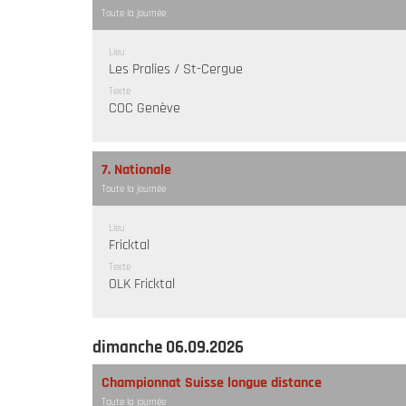
Toute la journée
Lieu
Les Pralies / St-Cergue
Texte
COC Genève
7. Nationale
Toute la journée
Lieu
Fricktal
Texte
OLK Fricktal
dimanche 06.09.2026
Championnat Suisse longue distance
Toute la journée