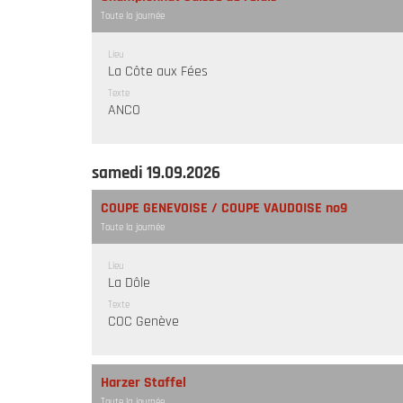
Toute la journée
Lieu
La Côte aux Fées
Texte
ANCO
samedi 19.09.2026
COUPE GENEVOISE / COUPE VAUDOISE no9
Toute la journée
Lieu
La Dôle
Texte
COC Genève
Harzer Staffel
Toute la journée