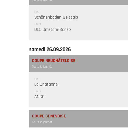
Lieu
Schönenboden-Geissalp
Texte
OLC Omstöm-Sense
samedi 26.09.2026
COUPE NEUCHÂTELOISE
Toute la journée
Lieu
La Chatagne
Texte
ANCO
COUPE GENEVOISE
Toute la journée